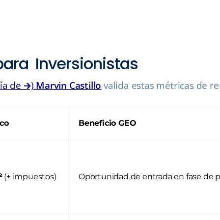
para Inversionistas
ía de 🡲)
Marvin Castillo
valida estas métricas de r
ico
Beneficio GEO
²
(+ impuestos)
Oportunidad de entrada en fase de p