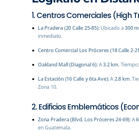
1. Centros Comerciales (High T
La Pradera (20 Calle 25-85):
Ubicado a
300 m
inmediato.
Centro Comercial Los Próceres (18 Calle 2-21
Oakland Mall (Diagonal 6):
A
3.2 km
. Tiempo
La Estación (16 Calle y 6ta Ave):
A
2.8 km
. Ti
Zona 10.
2. Edificios Emblemáticos (Ec
Zona Pradera (Blvd. Los Próceres 24-69):
A
6
en Guatemala.