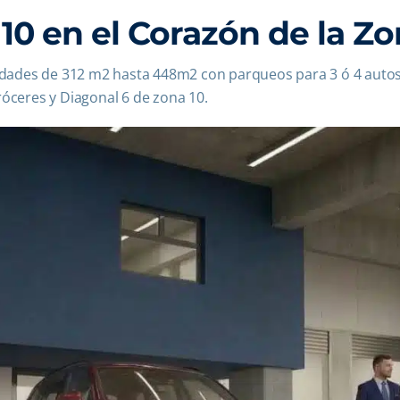
10 en el Corazón de la Zo
nidades de 312 m2 hasta 448m2 con parqueos para 3 ó 4 autos
róceres y Diagonal 6 de zona 10.