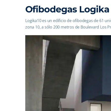
Ofibodegas Logika 
Logika10 es un edificio de ofibodegas de 61 u
zona 10, a sólo 200 metros de Boulevard Los P