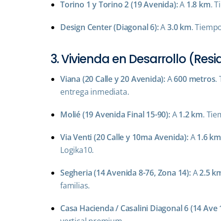
Torino 1 y Torino 2 (19 Avenida):
A
1.8 km
. 
Design Center (Diagonal 6):
A
3.0 km
. Tiempo
3. Vivienda en Desarrollo (Resi
Viana (20 Calle y 20 Avenida):
A
600 metros
.
entrega inmediata.
Molié (19 Avenida Final 15-90):
A
1.2 km
. Tie
Via Venti (20 Calle y 10ma Avenida):
A
1.6 k
Logika10.
Segheria (14 Avenida 8-76, Zona 14):
A
2.5 k
familias.
Casa Hacienda / Casalini Diagonal 6 (14 Ave 
vertical premium.