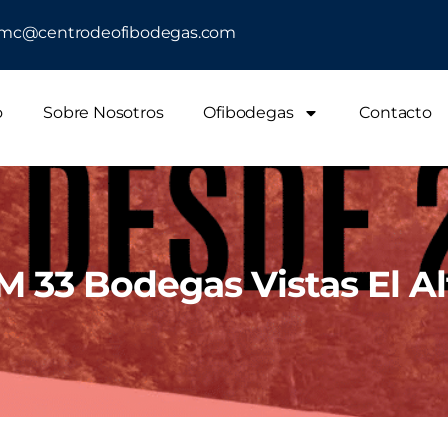
o: mc@centrodeofibodegas.com
o
Sobre Nosotros
Ofibodegas
Contacto
M 33 Bodegas Vistas El Al