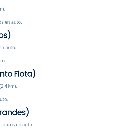
m).
s en auto.
os)
en auto.
to.
nto Flota)
2.4 km).
uto.
randes)
inutos en auto.