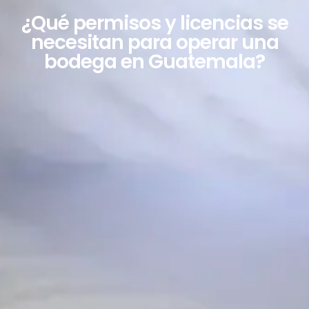
¿Qué permisos y licencias se
necesitan para operar una
bodega en Guatemala?