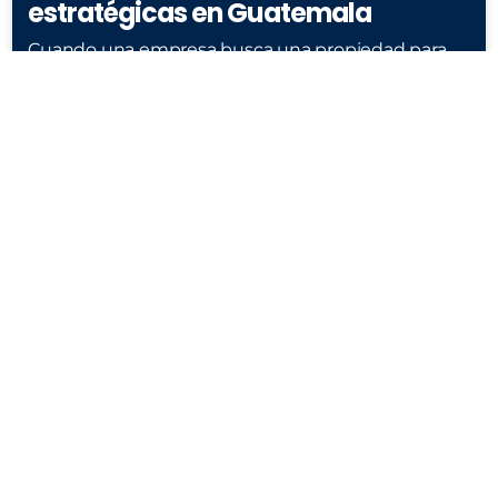
estratégicas en Guatemala
Cuando una empresa busca una propiedad para
operar, almacenar, distribuir o atender procesos
administrativos y logísticos, uno de los factores
LEER MÁS »
marzo 31, 2026