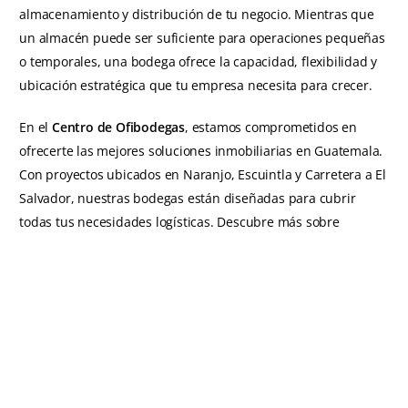
almacenamiento y distribución de tu negocio. Mientras que
un almacén puede ser suficiente para operaciones pequeñas
o temporales, una bodega ofrece la capacidad, flexibilidad y
ubicación estratégica que tu empresa necesita para crecer.
En el
Centro de Ofibodegas
, estamos comprometidos en
ofrecerte las mejores soluciones inmobiliarias en Guatemala.
Con proyectos ubicados en Naranjo, Escuintla y Carretera a El
Salvador, nuestras bodegas están diseñadas para cubrir
todas tus necesidades logísticas. Descubre más sobre
nuestras propiedades visitando nuestra página
Centro de
Ofibodegas
. ¡Invierte en el éxito de tu negocio hoy mismo!
ANTERIOR
SIGUIENTE
Cómo organizar una bodega industrial para almacenamiento de mercadería
Diferencias de un almacén entre producto masivo y producto segmentado