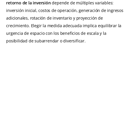
retorno de la inversión
depende de múltiples variables:
inversión inicial, costos de operación, generación de ingresos
adicionales, rotación de inventario y proyección de
crecimiento. Elegir la medida adecuada implica equilibrar la
urgencia de espacio con los beneficios de escala y la
posibilidad de subarrendar o diversificar.
Bodegas pequeñas (100–200 m²)
ofrecen rápido
retorno si tu operación es de bajo volumen.
Bodegas medianas (200–500 m²)
suelen tener el
mejor balance entre costo por metro cuadrado y
flexibilidad operativa.
Bodegas grandes (500 m² en adelante)
requieren
más capital y tiempo para recuperarse, pero
permiten ingresos extra y escalabilidad.
En Centro de Ofibodegas contamos con una amplia cartera
de proyectos para que elijas según tus necesidades: